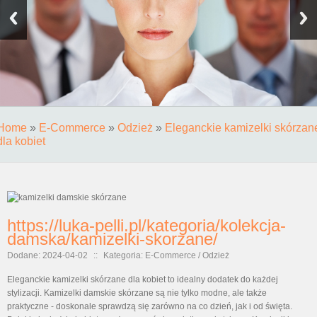
Home
»
E-Commerce
»
Odzież
»
Eleganckie kamizelki skórzan
dla kobiet
https://luka-pelli.pl/kategoria/kolekcja-
damska/kamizelki-skorzane/
Dodane: 2024-04-02
::
Kategoria: E-Commerce / Odzież
Eleganckie kamizelki skórzane dla kobiet to idealny dodatek do każdej
stylizacji. Kamizelki damskie skórzane są nie tylko modne, ale także
praktyczne - doskonale sprawdzą się zarówno na co dzień, jak i od święta.