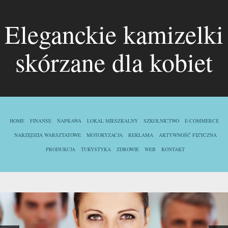
Eleganckie kamizelki
skórzane dla kobiet
HOME
FINANSE
NAPRAWA
LOKAL MIESZKALNY
SZKOLNICTWO
E-COMMERCE
NARZĘDZIA WARSZTATOWE
MOTORYZACJA
REKLAMA
AKTYWNOŚĆ FIZYCZNA
PRODUKCJA
TURYSTYKA
ZDROWIE
WEB
KONTAKT