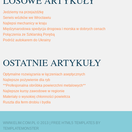
LOSOWE ARTYKUŁY
Jedziemy na przejażdżkę
Serwis wózków we Wrocławiu
Najlepsi mechanicy w kraju
Międzynarodowa spedycja drogowa i morska w dobrych cenach
Połączenia ze Szklarską Porębą
Podróż autokarem do Ukrainy
OSTATNIE ARTYKUŁY
Optymalne rozwiązania w łączeniach aseptycznych
Najlepsze pożywienie dla ryb
**Profesjonalna obróbka powierzchni metalowych**
Najlepsze kursy zawodowe w regionie
Materiały o wysokiej chłonności powietrza
Ruszta dla ferm drobiu i bydła
WWW.ELIM.COM.PL © 2013 |
FREE HTML5 TEMPLATES
BY
TEMPLATEMONSTER