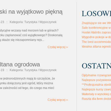
LOSOW
ski na wyjątkowo piękną
-23
::
Kategoria: Turystyka / Wypoczynek
Znajdujące sie we Wr
Sale konferencyjne w
tradycyjne wczasy nad morzem lub w górach?
Hostel Atalntis zapra
roku zaplanować coś wyjątkowego? Doskonałą
Wygodne pokoje w do
 okaże się niezapomniany rejs...
The best accommodat
Idealna altana ogro
Czytaj więcej »
OSTATN
altana ogrodowa
-19
::
Kategoria: Turystyka / Wypoczynek
Optymalne rozwiązan
 jednorodzinnych mają to szczęście, że
Najlepsze pożywienie
ynku dołączony jest ogród, który można
**Profesjonalna obró
 zależności od tego, do czego ma mieć
Najlepsze kursy zaw
Materiały o wysokiej 
Ruszta dla ferm drobi
Czytaj więcej »