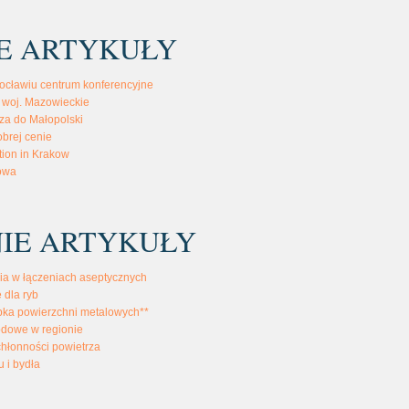
E ARTYKUŁY
ocławiu centrum konferencyjne
 woj. Mazowieckie
sza do Małopolski
brej cenie
ion in Krakow
dowa
IE ARTYKUŁY
ia w łączeniach aseptycznych
 dla ryb
bka powierzchni metalowych**
odowe w regionie
chłonności powietrza
u i bydła