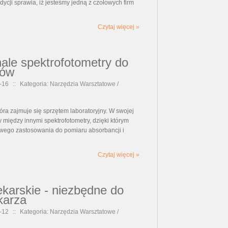
ycji sprawia, iż jesteśmy jedną z czołowych firm
Czytaj więcej »
nale spektrofotometry do
iów
-16
::
Kategoria: Narzędzia Warsztatowe /
tóra zajmuje się sprzętem laboratoryjny. W swojej
 między innymi spektrofotometry, dzięki którym
wego zastosowania do pomiaru absorbancji i
Czytaj więcej »
ekarskie - niezbędne do
karza
-12
::
Kategoria: Narzędzia Warsztatowe /