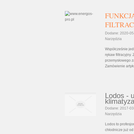
FUNKCJ
FILTRA
Dodane: 2020-05
Narzędzia
Współcześnie jedn
rękaw filtracyjny
przemysłowego za
Zamówienie artyku
Lodos - u
klimatyza
Dodane: 2017-03
Narzędzia
Lodos to profesj
chłodnicze już od