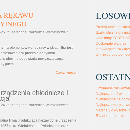
LOSOW
A RĘKAWU
CYJNEGO
Profesjonale spektrof
-25
::
Kategoria: Narzędzia Warsztatowe /
Szafki uliczne dla ins
Hale firmy KOBEX ST
Doskonałe dla przemy
ym z elementów wchodzący w skład filtra jest
Innowacyjne rozwiąza
. Zastosowanie w procesie odpylania
Uni-Export do pomoc
 to głownie odpowiada powyższa część.
ły jakim...
OSTATN
Czytaj więcej »
Optymalne rozwiązan
rządzenia chłodnicze i
Najlepsze pożywienie
cja
**Profesjonalna obró
Najlepsze kursy zaw
-24
::
Kategoria: Narzędzia Warsztatowe /
Materiały o wysokiej 
Ruszta dla ferm drobi
onalna firma produkująca niezawodne urządzenia
 1957 roku. Wieloletnie doświadczenie oraz