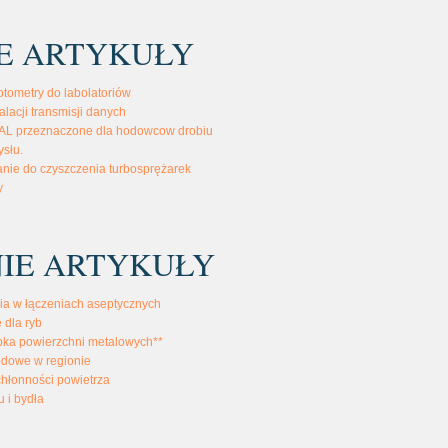
E ARTYKUŁY
otometry do labolatoriów
talacji transmisji danych
AL przeznaczone dla hodowcow drobiu
słu.
nie do czyszczenia turbosprężarek
y
IE ARTYKUŁY
ia w łączeniach aseptycznych
 dla ryb
bka powierzchni metalowych**
odowe w regionie
chłonności powietrza
u i bydła