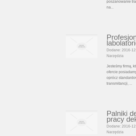
poszanowanie trad
na...
Profesjo
labolator
Dodane: 2016-12
Narzędzia
Jesteśmy firmą, k
ofercie posiadamy
oprócz standardo
transmitancji, ...
Palniki d
pracy de
Dodane: 2016-12
Narzędzia