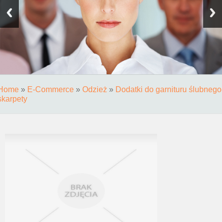
Home
»
E-Commerce
»
Odzież
»
Dodatki do garnituru ślubnego
skarpety