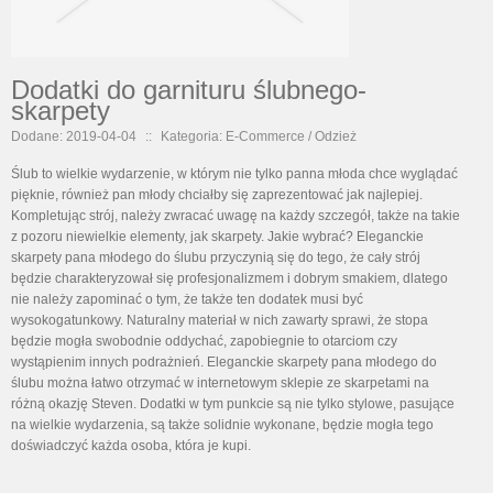
Dodatki do garnituru ślubnego-
skarpety
Dodane: 2019-04-04
::
Kategoria: E-Commerce / Odzież
Ślub to wielkie wydarzenie, w którym nie tylko panna młoda chce wyglądać
pięknie, również pan młody chciałby się zaprezentować jak najlepiej.
Kompletując strój, należy zwracać uwagę na każdy szczegół, także na takie
z pozoru niewielkie elementy, jak skarpety. Jakie wybrać? Eleganckie
skarpety pana młodego do ślubu przyczynią się do tego, że cały strój
będzie charakteryzował się profesjonalizmem i dobrym smakiem, dlatego
nie należy zapominać o tym, że także ten dodatek musi być
wysokogatunkowy. Naturalny materiał w nich zawarty sprawi, że stopa
będzie mogła swobodnie oddychać, zapobiegnie to otarciom czy
wystąpienim innych podrażnień. Eleganckie skarpety pana młodego do
ślubu można łatwo otrzymać w internetowym sklepie ze skarpetami na
różną okazję Steven. Dodatki w tym punkcie są nie tylko stylowe, pasujące
na wielkie wydarzenia, są także solidnie wykonane, będzie mogła tego
doświadczyć każda osoba, która je kupi.