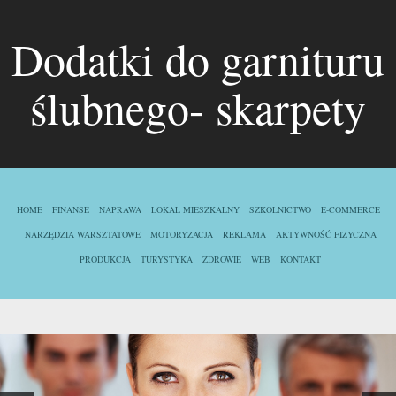
Dodatki do garnituru
ślubnego- skarpety
HOME
FINANSE
NAPRAWA
LOKAL MIESZKALNY
SZKOLNICTWO
E-COMMERCE
NARZĘDZIA WARSZTATOWE
MOTORYZACJA
REKLAMA
AKTYWNOŚĆ FIZYCZNA
PRODUKCJA
TURYSTYKA
ZDROWIE
WEB
KONTAKT