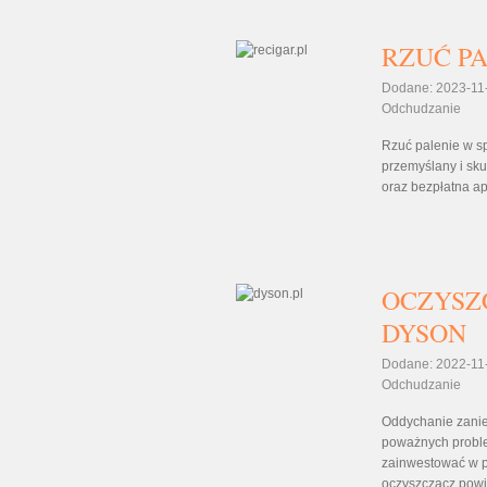
RZUĆ P
Dodane: 2023-11
Odchudzanie
Rzuć palenie w sp
przemyślany i sku
oraz bezpłatna ap
OCZYSZ
DYSON
Dodane: 2022-11
Odchudzanie
Oddychanie zani
poważnych proble
zainwestować w pr
oczyszczacz powie