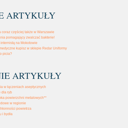
E ARTYKUŁY
 coraz częściej także w Warszawie
ania pomagający zwalczać bakterie!
 internistą na Mokotowie
medyczne kupisz w sklepie Redar Uniformy
o picia?
IE ARTYKUŁY
ia w łączeniach aseptycznych
 dla ryb
bka powierzchni metalowych**
odowe w regionie
chłonności powietrza
u i bydła