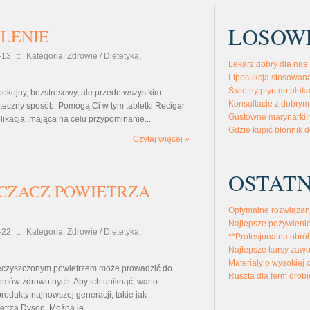
LOSOW
ALENIE
-13
::
Kategoria: Zdrowie / Dietetyka,
Lekarz dobry dla nas
Liposukcja stosowana
Świetny płyn do płuk
okojny, bezstresowy, ale przede wszystkim
Konsultacje z dobrym
teczny sposób. Pomogą Ci w tym tabletki Recigar
Gustowne marynarki 
likacja, mająca na celu przypominanie...
Gdzie kupić błonnik d
Czytaj więcej »
OSTATN
CZACZ POWIETRZA
Optymalne rozwiązan
Najlepsze pożywienie
-22
::
Kategoria: Zdrowie / Dietetyka,
**Profesjonalna obró
Najlepsze kursy zaw
Materiały o wysokiej 
eczyszczonym powietrzem może prowadzić do
Ruszta dla ferm drobi
mów zdrowotnych. Aby ich uniknąć, warto
odukty najnowszej generacji, takie jak
trza Dyson. Można je...