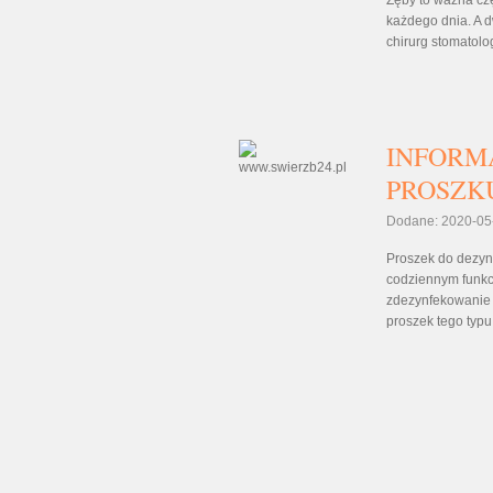
Zęby to ważna cz
każdego dnia. A d
chirurg stomatolo
INFORM
PROSZK
Dodane: 2020-05
Proszek do dezynf
codziennym funkc
zdezynfekowanie 
proszek tego typu. 