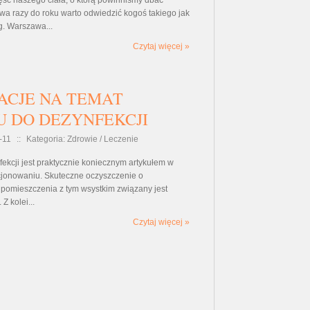
ęść naszego ciała, o którą powinniśmy dbać
wa razy do roku warto odwiedzić kogoś takiego jak
g. Warszawa...
Czytaj więcej »
ACJE NA TEMAT
U DO DEZYNFEKCJI
-11
::
Kategoria: Zdrowie / Leczenie
ekcji jest praktycznie koniecznym artykułem w
jonowaniu. Skuteczne oczyszczenie o
pomieszczenia z tym wsystkim związany jest
Z kolei...
Czytaj więcej »