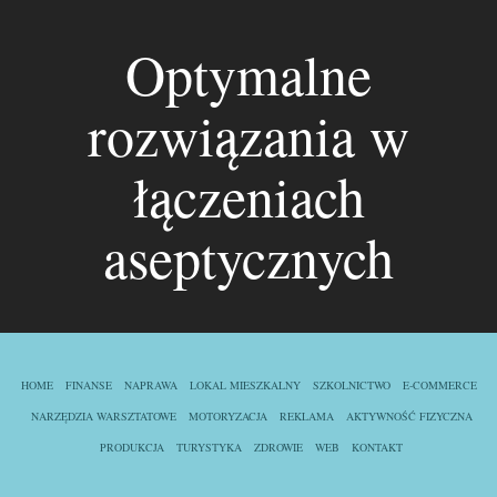
Optymalne
rozwiązania w
łączeniach
aseptycznych
HOME
FINANSE
NAPRAWA
LOKAL MIESZKALNY
SZKOLNICTWO
E-COMMERCE
NARZĘDZIA WARSZTATOWE
MOTORYZACJA
REKLAMA
AKTYWNOŚĆ FIZYCZNA
PRODUKCJA
TURYSTYKA
ZDROWIE
WEB
KONTAKT