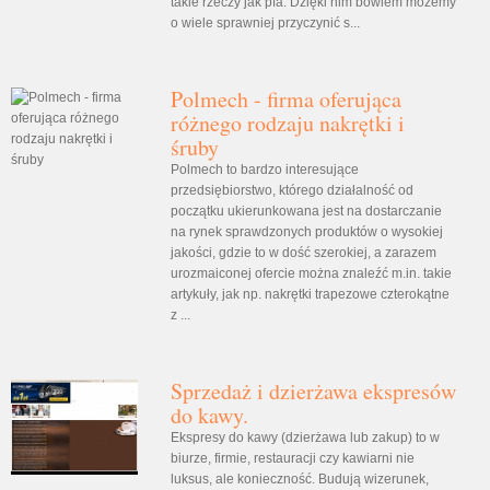
takie rzeczy jak pfa. Dzięki nim bowiem możemy
o wiele sprawniej przyczynić s...
Polmech - firma oferująca
różnego rodzaju nakrętki i
śruby
Polmech to bardzo interesujące
przedsiębiorstwo, którego działalność od
początku ukierunkowana jest na dostarczanie
na rynek sprawdzonych produktów o wysokiej
jakości, gdzie to w dość szerokiej, a zarazem
urozmaiconej ofercie można znaleźć m.in. takie
artykuły, jak np. nakrętki trapezowe czterokątne
z ...
Sprzedaż i dzierżawa ekspresów
do kawy.
Ekspresy do kawy (dzierżawa lub zakup) to w
biurze, firmie, restauracji czy kawiarni nie
luksus, ale konieczność. Budują wizerunek,