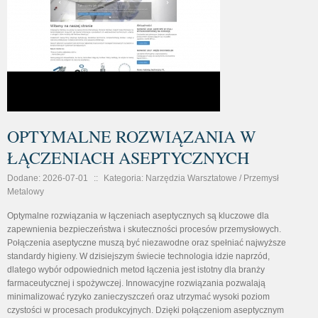
OPTYMALNE ROZWIĄZANIA W
ŁĄCZENIACH ASEPTYCZNYCH
Dodane: 2026-07-01
::
Kategoria: Narzędzia Warsztatowe / Przemysł
Metalowy
Optymalne rozwiązania w łączeniach aseptycznych są kluczowe dla
zapewnienia bezpieczeństwa i skuteczności procesów przemysłowych.
Połączenia aseptyczne muszą być niezawodne oraz spełniać najwyższe
standardy higieny. W dzisiejszym świecie technologia idzie naprzód,
dlatego wybór odpowiednich metod łączenia jest istotny dla branży
farmaceutycznej i spożywczej. Innowacyjne rozwiązania pozwalają
minimalizować ryzyko zanieczyszczeń oraz utrzymać wysoki poziom
czystości w procesach produkcyjnych. Dzięki połączeniom aseptycznym