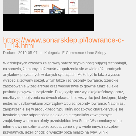
https://www.sonarsklep.pl/lowrance-c-
1_14.html
Dodane: 2019-05-07
::
Kategoria: E-Commerce / Inne Sklepy
W dzisiejszych czasach za sprawą bardzo szybko postępującej technologii,
co sprawia, że mamy możliwość zaopatrzenia się w wiele różnorodnych
artykułów, przydatnych w danych sytuacjach. Może być to także wysoce
wyspecjalizowany sprzęt, w tym także i echosondy lowrance. Szerokie
zastosowanie w żeglarstwie oraz wędkarstwie to główne funkcje, jakie
posiada powyższe urządzenie. Przejrzysty oraz wysokojakościowy obraz,
możliwy do obejrzenia na dwóch ekranach to wszystko jest dostępne, kiedy
jesteśmy użytkownikami przyrządów typu echosondy lowrance. Natomiast
zaopatrzenie się w produkt tego typu, który dodatkowo charakteryzuję się
trwałością oraz odpornością na działanie czynników zewnętrznych
znajdziemy w ramach oferty przedsiębiorstwa Sonar. Wspomniany sklep
internetowy umożliwia także zaopatrzenie się w wiele innych sprzętów
przydatnych, jeżeli chodzi o wyjazdy poza miasto na ryby. Silniki