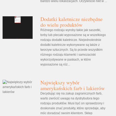
bardzo wielu lokalizacjach. Oczywiście nikt w ...
Dodatki kaletnicze niezbędne
do wielu produktów
Różnego rodzaju wyroby takie jak saszetki,
torby lub plecaki wyposażone są w wszelkiego
rodzaju dodatki kaletnicze. Niejednokrotnie
dodatki kaletnicze wykonywane są także z
tworzyw sztucznych. Są to przede wszystkim
różnego rodzaju klamerki i samozaciski
wykorzystywane w paskach, w które
wyposażone są róż...
Największy wybór
amerykańskich farb i lakierów
Decydując się na zakup zagranicznych farb,
warto zwrócić uwagę na dystrybutora tego
rodzaju produktów. Musi być on sprawdzony i
doskonale znać produkty, które sprzedaje, aby
móc doradzać swoim klientom. Sklep