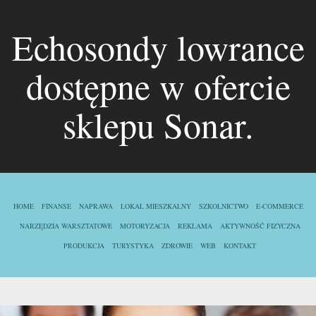
Echosondy lowrance
dostępne w ofercie
sklepu Sonar.
HOME
FINANSE
NAPRAWA
LOKAL MIESZKALNY
SZKOLNICTWO
E-COMMERCE
NARZĘDZIA WARSZTATOWE
MOTORYZACJA
REKLAMA
AKTYWNOŚĆ FIZYCZNA
PRODUKCJA
TURYSTYKA
ZDROWIE
WEB
KONTAKT