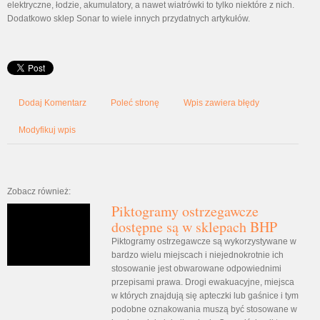
elektryczne, łodzie, akumulatory, a nawet wiatrówki to tylko niektóre z nich.
Dodatkowo sklep Sonar to wiele innych przydatnych artykułów.
Dodaj Komentarz
Poleć stronę
Wpis zawiera błędy
Modyfikuj wpis
Zobacz również:
Piktogramy ostrzegawcze
dostępne są w sklepach BHP
Piktogramy ostrzegawcze są wykorzystywane w
bardzo wielu miejscach i niejednokrotnie ich
stosowanie jest obwarowane odpowiednimi
przepisami prawa. Drogi ewakuacyjne, miejsca
w których znajdują się apteczki lub gaśnice i tym
podobne oznakowania muszą być stosowane w