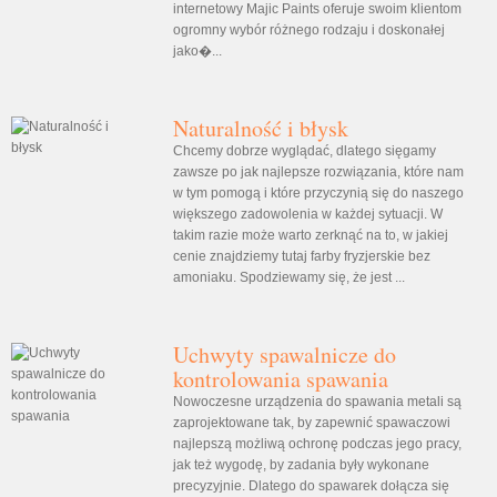
internetowy Majic Paints oferuje swoim klientom
ogromny wybór różnego rodzaju i doskonałej
jako�...
Naturalność i błysk
Chcemy dobrze wyglądać, dlatego sięgamy
zawsze po jak najlepsze rozwiązania, które nam
w tym pomogą i które przyczynią się do naszego
większego zadowolenia w każdej sytuacji. W
takim razie może warto zerknąć na to, w jakiej
cenie znajdziemy tutaj farby fryzjerskie bez
amoniaku. Spodziewamy się, że jest ...
Uchwyty spawalnicze do
kontrolowania spawania
Nowoczesne urządzenia do spawania metali są
zaprojektowane tak, by zapewnić spawaczowi
najlepszą możliwą ochronę podczas jego pracy,
jak też wygodę, by zadania były wykonane
precyzyjnie. Dlatego do spawarek dołącza się