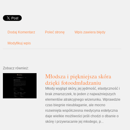
Dodaj Komentarz
Poleć stronę
Wpis zawiera błędy
Modyfikuj wpis
Zobacz również:
Młodsza i piękniejsza skóra
dzięki fotoodmładzaniu
Młody wygląd skóry, jej jędrność, elastyczność i
brak zmarszczek, to jeden z najważniejszych
elementów atrakcyjnego wizerunku. Wprawdzie
czas biegnie nieubłaganie, ale mocno
rozwinięta współczesna medycyna estetyczna
daje wielkie możliwości jeśli chodzi o dbanie o
skórę i przywracanie jej młodego, p...