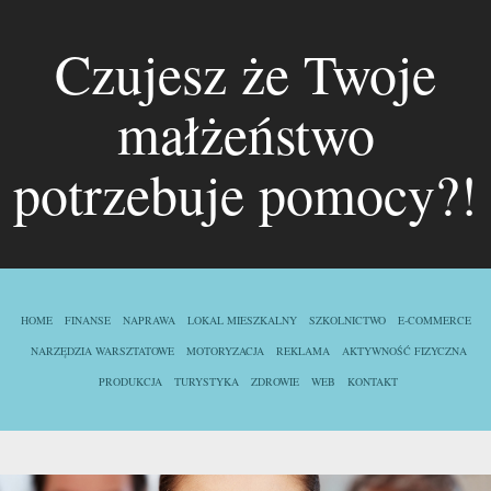
Czujesz że Twoje
małżeństwo
potrzebuje pomocy?!
HOME
FINANSE
NAPRAWA
LOKAL MIESZKALNY
SZKOLNICTWO
E-COMMERCE
NARZĘDZIA WARSZTATOWE
MOTORYZACJA
REKLAMA
AKTYWNOŚĆ FIZYCZNA
PRODUKCJA
TURYSTYKA
ZDROWIE
WEB
KONTAKT