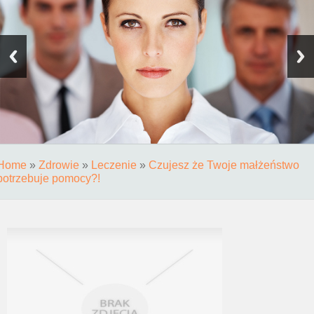
Home
»
Zdrowie
»
Leczenie
»
Czujesz że Twoje małżeństwo
potrzebuje pomocy?!