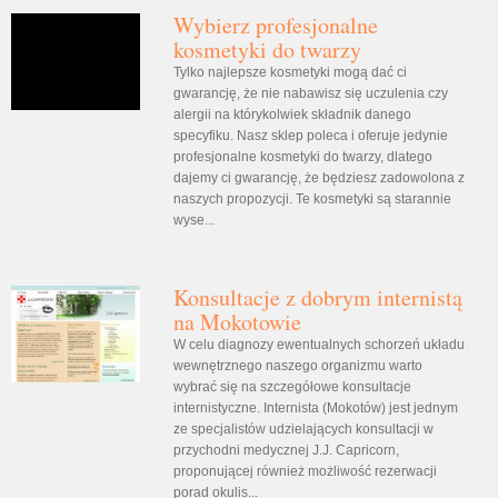
Wybierz profesjonalne
kosmetyki do twarzy
Tylko najlepsze kosmetyki mogą dać ci
gwarancję, że nie nabawisz się uczulenia czy
alergii na którykolwiek składnik danego
specyfiku. Nasz sklep poleca i oferuje jedynie
profesjonalne kosmetyki do twarzy, dlatego
dajemy ci gwarancję, że będziesz zadowolona z
naszych propozycji. Te kosmetyki są starannie
wyse...
Konsultacje z dobrym internistą
na Mokotowie
W celu diagnozy ewentualnych schorzeń układu
wewnętrznego naszego organizmu warto
wybrać się na szczegółowe konsultacje
internistyczne. Internista (Mokotów) jest jednym
ze specjalistów udzielających konsultacji w
przychodni medycznej J.J. Capricorn,
proponującej również możliwość rezerwacji
porad okulis...