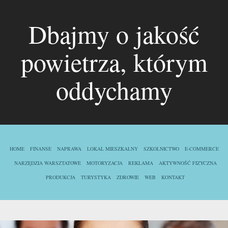
Dbajmy o jakość
powietrza, którym
oddychamy
HOME
FINANSE
NAPRAWA
LOKAL MIESZKALNY
SZKOLNICTWO
E-COMMERCE
NARZĘDZIA WARSZTATOWE
MOTORYZACJA
REKLAMA
AKTYWNOŚĆ FIZYCZNA
PRODUKCJA
TURYSTYKA
ZDROWIE
WEB
KONTAKT