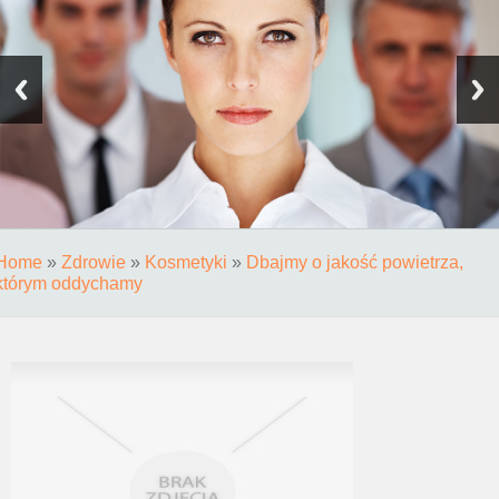
Home
»
Zdrowie
»
Kosmetyki
»
Dbajmy o jakość powietrza,
którym oddychamy