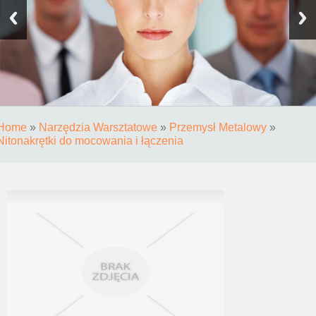
Home
»
Narzędzia Warsztatowe
»
Przemysł Metalowy
»
Nitonakrętki do mocowania i łączenia