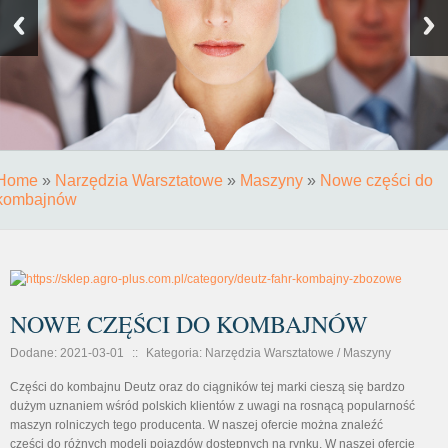
Home
»
Narzędzia Warsztatowe
»
Maszyny
»
Nowe części do
kombajnów
NOWE CZĘŚCI DO KOMBAJNÓW
Dodane: 2021-03-01
::
Kategoria: Narzędzia Warsztatowe / Maszyny
Części do kombajnu Deutz oraz do ciągników tej marki cieszą się bardzo
dużym uznaniem wśród polskich klientów z uwagi na rosnącą popularność
maszyn rolniczych tego producenta. W naszej ofercie można znaleźć
części do różnych modeli pojazdów dostępnych na rynku. W naszej ofercie