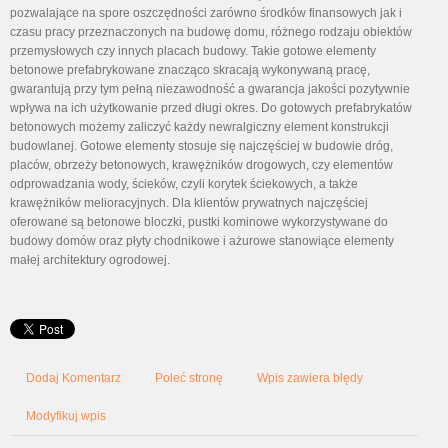
pozwalające na spore oszczędności zarówno środków finansowych jak i
czasu pracy przeznaczonych na budowę domu, różnego rodzaju obiektów
przemysłowych czy innych placach budowy. Takie gotowe elementy
betonowe prefabrykowane znacząco skracają wykonywaną pracę,
gwarantują przy tym pełną niezawodność a gwarancja jakości pozytywnie
wpływa na ich użytkowanie przed długi okres. Do gotowych prefabrykatów
betonowych możemy zaliczyć każdy newralgiczny element konstrukcji
budowlanej. Gotowe elementy stosuje się najczęściej w budowie dróg,
placów, obrzeży betonowych, krawężników drogowych, czy elementów
odprowadzania wody, ścieków, czyli korytek ściekowych, a także
krawężników melioracyjnych. Dla klientów prywatnych najczęściej
oferowane są betonowe bloczki, pustki kominowe wykorzystywane do
budowy domów oraz płyty chodnikowe i ażurowe stanowiące elementy
małej architektury ogrodowej.
Dodaj Komentarz
Poleć stronę
Wpis zawiera błędy
Modyfikuj wpis