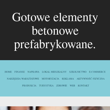
Gotowe elementy
betonowe
prefabrykowane.
HOME
FINANSE
NAPRAWA
LOKAL MIESZKALNY
SZKOLNICTWO
E-COMMERCE
NARZĘDZIA WARSZTATOWE
MOTORYZACJA
REKLAMA
AKTYWNOŚĆ FIZYCZNA
PRODUKCJA
TURYSTYKA
ZDROWIE
WEB
KONTAKT