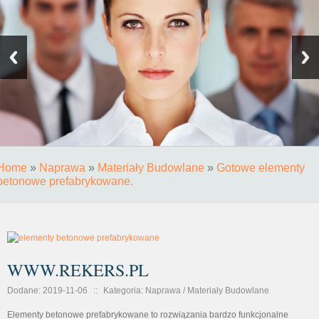
Home
»
Naprawa
»
Materiały Budowlane
»
Gotowe elementy
betonowe prefabrykowane.
WWW.REKERS.PL
Dodane: 2019-11-06
::
Kategoria: Naprawa / Materiały Budowlane
Elementy betonowe prefabrykowane to rozwiązania bardzo funkcjonalne