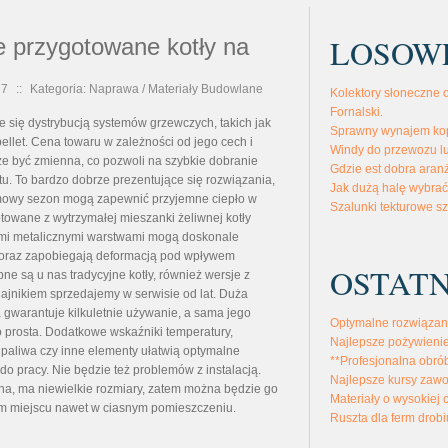
LOSOW
 przygotowane kotły na
27
::
Kategoria: Naprawa / Materiały Budowlane
Kolektory słoneczne 
Fornalski.
e się dystrybucją systemów grzewczych, takich jak
Sprawny wynajem ko
ellet. Cena towaru w zależności od jego cech i
Windy do przewozu lu
że być zmienna, co pozwoli na szybkie dobranie
Gdzie est dobra aran
u. To bardzo dobrze prezentujące się rozwiązania,
Jak dużą halę wybra
zimowy sezon mogą zapewnić przyjemne ciepło w
Szalunki tekturowe 
towane z wytrzymałej mieszanki żeliwnej kotły
mi metalicznymi warstwami mogą doskonale
 oraz zapobiegają deformacją pod wpływem
OSTATN
ne są u nas tradycyjne kotły, również wersje z
ajnikiem sprzedajemy w serwisie od lat. Duża
 gwarantuje kilkuletnie używanie, a sama jego
Optymalne rozwiązan
o prosta. Dodatkowe wskaźniki temperatury,
Najlepsze pożywienie
 paliwa czy inne elementy ułatwią optymalne
**Profesjonalna obró
do pracy. Nie będzie też problemów z instalacją.
Najlepsze kursy zaw
cena, ma niewielkie rozmiary, zatem można będzie go
Materiały o wysokiej 
m miejscu nawet w ciasnym pomieszczeniu.
Ruszta dla ferm drobi