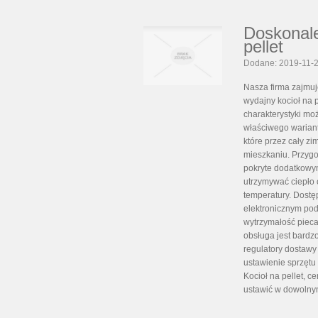
Doskonale
pellet
Dodane: 2019-11-
Nasza firma zajmuj
wydajny kocioł na p
charakterystyki mo
właściwego wariant
które przez cały 
mieszkaniu. Przygo
pokryte dodatkowy
utrzymywać ciepło
temperatury. Dostęp
elektronicznym pod
wytrzymałość pieca
obsługa jest bardz
regulatory dostawy
ustawienie sprzętu 
Kocioł na pellet, 
ustawić w dowolny