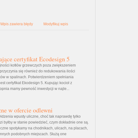
Wpis zawiera błędy
Modyfikuj wpis
ające certyfikat Ecodesign 5
ności kotłów grzewczych poza zwiększeniem
 przyczynia się również do redukowania ilości
ków w spalinach. Potwierdzeniem spełniania
st certyfikat Ekodesign 5. Kupując kocioł z
topnia mamy pewność inwestycji w najle...
ne w ofercie odlewni
dzenia wpusty uliczne, choć tak naprawdę tylko
dzi byłby w stanie powiedzieć, czym dokładnie one są.
liczne spotykamy na chodnikach, ulicach, na placach,
 innych podobnych miejscach. Służą one