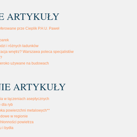
E ARTYKUŁY
oferowane prze Cieplik P.H.U. Paweł
parek
dzi i różnych ładunków
żacja wnętrz? Warszawa poleca specjalistów
ć?
szeroko używane na budowach
IE ARTYKUŁY
ia w łączeniach aseptycznych
 dla ryb
bka powierzchni metalowych**
odowe w regionie
chłonności powietrza
u i bydła