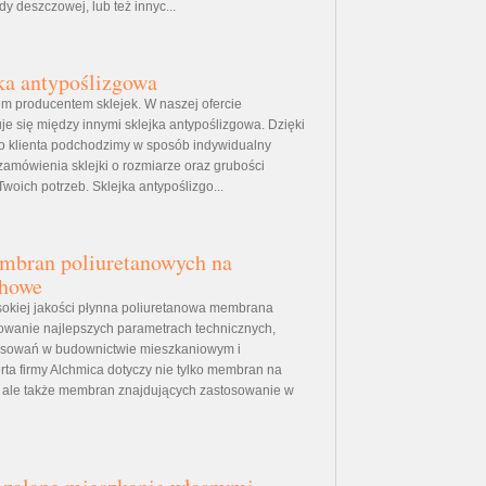
 deszczowej, lub też innyc...
ka antypoślizgowa
im producentem sklejek. W naszej ofercie
je się między innymi sklejka antypoślizgowa. Dzięki
o klienta podchodzimy w sposób indywidualny
 zamówienia sklejki o rozmiarze oraz grubości
oich potrzeb. Sklejka antypoślizgo...
mbran poliuretanowych na
chowe
okiej jakości płynna poliuretanowa membrana
wanie najlepszych parametrach technicznych,
osowań w budownictwie mieszkaniowym i
ta firmy Alchmica dotyczy nie tylko membran na
 ale także membran znajdujących zastosowanie w