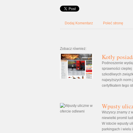
Dodaj Komentarz
Poleć stronę
Zobacz również:
Kotły posiad
Podnoszenie wydaj
sprawności cieplej
szkodliwych związ
najwyższych norm je
certyfikatem tego s
Wpusty ulicz
Wszyscy znamy z wi
niewielki promil lu
W istocie wpusty u
parkingach i wielu