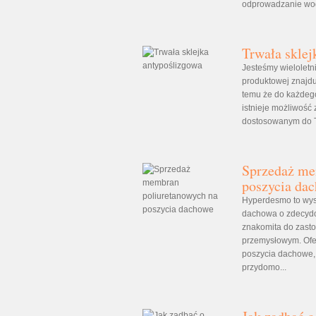
odprowadzanie wody
Trwała sklej
Jesteśmy wieloletn
produktowej znajdu
temu że do każdeg
istnieje możliwość
dostosowanym do Tw
Sprzedaż me
poszycia da
Hyperdesmo to wys
dachowa o zdecydo
znakomita do zast
przemysłowym. Ofer
poszycia dachowe,
przydomo...