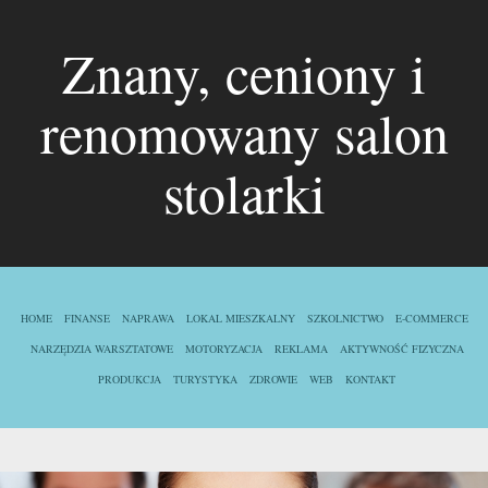
Znany, ceniony i
renomowany salon
stolarki
HOME
FINANSE
NAPRAWA
LOKAL MIESZKALNY
SZKOLNICTWO
E-COMMERCE
NARZĘDZIA WARSZTATOWE
MOTORYZACJA
REKLAMA
AKTYWNOŚĆ FIZYCZNA
PRODUKCJA
TURYSTYKA
ZDROWIE
WEB
KONTAKT