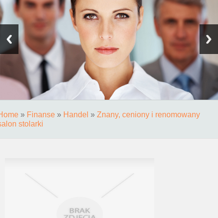
Home
»
Finanse
»
Handel
»
Znany, ceniony i renomowany
salon stolarki