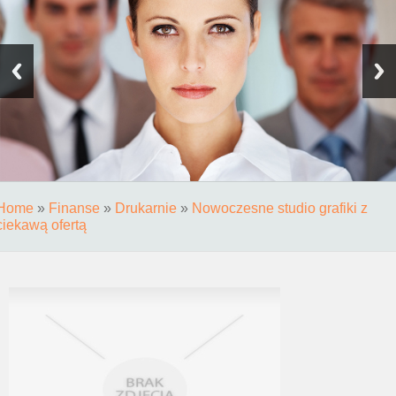
Home
»
Finanse
»
Drukarnie
»
Nowoczesne studio grafiki z
ciekawą ofertą