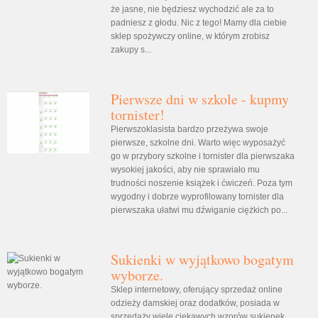
że jasne, nie będziesz wychodzić ale za to
padniesz z głodu. Nic z tego! Mamy dla ciebie
sklep spożywczy online, w którym zrobisz
zakupy s...
Pierwsze dni w szkole - kupmy
tornister!
Pierwszoklasista bardzo przeżywa swoje
pierwsze, szkolne dni. Warto więc wyposażyć
go w przybory szkolne i tornister dla pierwszaka
wysokiej jakości, aby nie sprawiało mu
trudności noszenie książek i ćwiczeń. Poza tym
wygodny i dobrze wyprofilowany tornister dla
pierwszaka ułatwi mu dźwiganie ciężkich po...
Sukienki w wyjątkowo bogatym
wyborze.
Sklep internetowy, oferujący sprzedaż online
odzieży damskiej oraz dodatków, posiada w
sprzedaży wiele ciekawych wzorów sukienek,