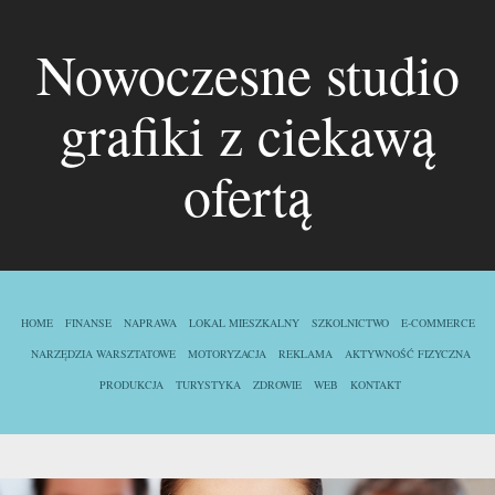
Nowoczesne studio
grafiki z ciekawą
ofertą
HOME
FINANSE
NAPRAWA
LOKAL MIESZKALNY
SZKOLNICTWO
E-COMMERCE
NARZĘDZIA WARSZTATOWE
MOTORYZACJA
REKLAMA
AKTYWNOŚĆ FIZYCZNA
PRODUKCJA
TURYSTYKA
ZDROWIE
WEB
KONTAKT