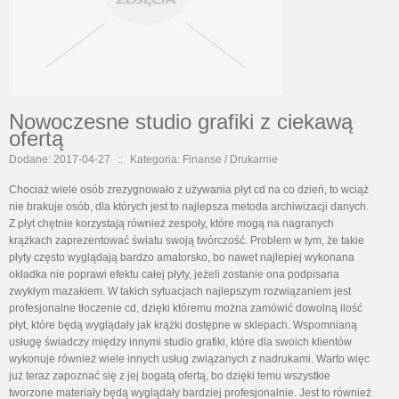
Nowoczesne studio grafiki z ciekawą
ofertą
Dodane: 2017-04-27
::
Kategoria: Finanse / Drukarnie
Chociaż wiele osób zrezygnowało z używania płyt cd na co dzień, to wciąż
nie brakuje osób, dla których jest to najlepsza metoda archiwizacji danych.
Z płyt chętnie korzystają również zespoły, które mogą na nagranych
krążkach zaprezentować światu swoją twórczość. Problem w tym, że takie
płyty często wyglądają bardzo amatorsko, bo nawet najlepiej wykonana
okładka nie poprawi efektu całej płyty, jeżeli zostanie ona podpisana
zwykłym mazakiem. W takich sytuacjach najlepszym rozwiązaniem jest
profesjonalne tłoczenie cd, dzięki któremu można zamówić dowolną ilość
płyt, które będą wyglądały jak krążki dostępne w sklepach. Wspomnianą
usługę świadczy między innymi studio grafiki, które dla swoich klientów
wykonuje również wiele innych usług związanych z nadrukami. Warto więc
już teraz zapoznać się z jej bogatą ofertą, bo dzięki temu wszystkie
tworzone materiały będą wyglądały bardziej profesjonalnie. Jest to również