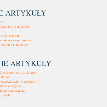
E ARTYKUŁY
zie
a świąteczne słodkości
rza marki Dyson
smakową kawę ziarnistą
 sklepu Sklepmeble24
IE ARTYKUŁY
ia w łączeniach aseptycznych
 dla ryb
bka powierzchni metalowych**
odowe w regionie
chłonności powietrza
u i bydła