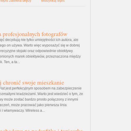
Wpis zawiera błędy
Modyfikuj wpis
 profesjonalnych fotografów
jęć decydują nie tylko umiejętności ich autora, ale
kiego on używa. Warto więc wyposażyć się w dobrej
 precyzyjne stojaki oraz odpowiednie obiektywy.
 cenionych marek obiektywów, przeznaczona między
. Ten, a ta...
j chronić swoje mieszkanie
 Flat jest perfekcyjnym sposobem na zabezpieczenie
ozmaitymi kradzieżami. Warto jest wiedzieć o tym, że
wy może zostać bardzo prosto połączony z innymi
eczeń, może pracować jako pierwsza linia
 i włamywaczy. Wireless a...
chodowe na podsufitkę i tapicerkę.