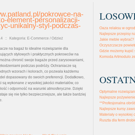
LOSOW
ww.patland.pl/pokrowce-na-
ko-element-personalizacji-
zyc-unikalny-styl-podczas-
Oaza relaksu w ogrod
Najlepsze przepisy n
14
::
Kategoria: E-Commerce / Odzież
Jakie meble wybrać?
Oczyszczacze powiet
acze na bagaż to idealne rozwiązanie dla
Gdzie możemy kupić 
ujących stylowych i praktycznych pokrowców na
Komoda Artmodulo ze
m można chronić swoje bagaże przed zarysowaniami,
szkodzeniami podczas podróży. Ochraniacze są
odnych wzorach i kolorach, co pozwala każdemu
OSTATN
odel dopasowany do swoich preferencji. Dodatkowo,
i są wykonane z wysokiej jakości materiałów, co
ałość i odporność na warunki atmosferyczne. Dzięki
Optymalne rozwiązan
aje się nie tylko bezpieczniejsze, ale także bardziej
Najlepsze pożywienie
e.
**Profesjonalna obró
Najlepsze kursy zaw
Materiały o wysokiej 
Ruszta dla ferm drobi