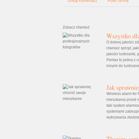
Dodaj Komentarz
Poleć stronę
Zobacz również:
Wszystko dla
O dobrej jakości zd
również sprzęt, ja
jakości lustrzanki,
Pentax to jedna z
innymi do lustrzanek
Jak sprawnie
Wireless alarm for
mieszkania przed r
taki system alarmo
systemami zabezpi
wykrywania złodziei
Tkaniny samo