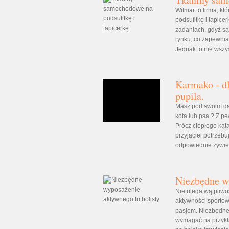
Witmar to firma, k
podsufitkę i tapice
zadaniach, gdyż s
rynku, co zapewnia
Jednak to nie wszyst
Karmako - d
pupila.
Masz pod swoim da
kota lub psa ? Z p
Prócz ciepłego kąta
przyjaciel potrzebu
odpowiednie żywien
Niezbędne w
Nie ulega wątpliwoś
aktywności sportow
pasjom. Niezbędne
wymagać na przykła