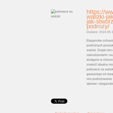
https://w
walizki-ja
jak-stwor
podrozy/
Dodane: 2024-05-
Eleganckie ochrani
podróżnych poszuk
walizki. Dzięki ni
zabrudzeniami i u
dostępne w różnor
znaleźć idealny m
pokrowce na walizk
gwarantuje ich trw
nim podróżowanie st
stylowe i elegancki