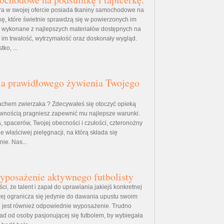
tóra w swojej ofercie posiada tkaniny samochodowe na
rkę, które świetnie sprawdzą się w powierzonych im
ą wykonane z najlepszych materiałów dostępnych na
 im trwałość, wytrzymałość oraz doskonały wygląd.
ko, ...
la prawidłowego żywienia Twojego
chem zwierzaka ? Zdecywałeś się otoczyć opieką
ewnością pragniesz zapewnić mu najlepsze warunki.
, spacerów, Twojej obecności i czułości, czteronożny
je właściwej pielęgnacji, na którą składa się
ie. Nas...
yposażenie aktywnego futbolisty
ci, że talent i zapał do uprawiania jakiejś konkretnej
ej ogranicza się jedynie do dawania upustu swoim
 jest również odpowiednie wyposażenie. Trudno
d od osoby pasjonującej się futbolem, by wybiegała