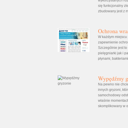
wykorzystanych roz
się funkcjonalny 
zbudowany jest z m
Ochrona wra
W każdym miejscu p
zapewnienie ochron
Szczególnie jest t
pielęgniarki jak i 
płynami, bakteriami
Wypędźmy g
Na pewno nie chci
innych gryzoni, któ
samochodowy odstr
właśnie momentach.
skomplikowany w ob