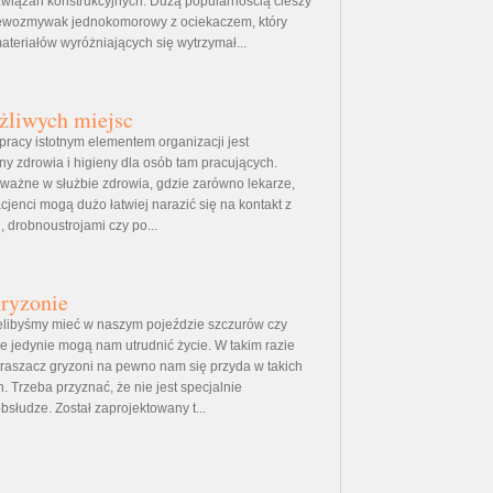
wiązań konstrukcyjnych. Dużą popularnością cieszy
zlewozmywak jednokomorowy z ociekaczem, który
ateriałów wyróżniających się wytrzymał...
żliwych miejsc
racy istotnym elementem organizacji jest
y zdrowia i higieny dla osób tam pracujących.
o ważne w służbie zdrowia, gdzie zarówno lekarze,
pacjenci mogą dużo łatwiej narazić się na kontakt z
, drobnoustrojami czy po...
ryzonie
elibyśmy mieć w naszym pojeździe szczurów czy
re jedynie mogą nam utrudnić życie. W takim razie
aszacz gryzoni na pewno nam się przyda w takich
 Trzeba przyznać, że nie jest specjalnie
słudze. Został zaprojektowany t...