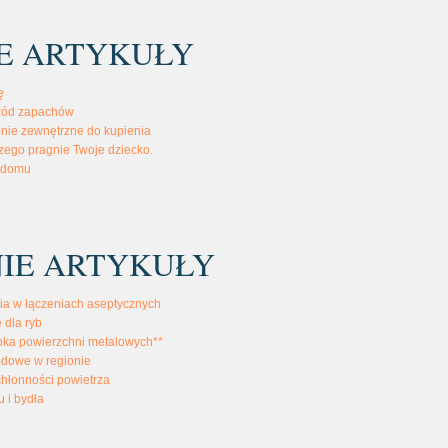
E ARTYKUŁY
ę
ród zapachów
nie zewnętrzne do kupienia
czego pragnie Twoje dziecko.
 domu
IE ARTYKUŁY
ia w łączeniach aseptycznych
 dla ryb
bka powierzchni metalowych**
odowe w regionie
chłonności powietrza
u i bydła