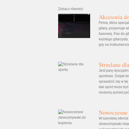
Zobacz również:
Akcesoria do
Firma, która specja
gitary, proponuje w
basowej. Pas do g
każdego gitarzysty
grę na instrumencie
Strzelane dl
Jest parę dyscyplin
sportowe. Dzięki t
sprawdzić się w tej
taki sport może być
możemy poćwiczyć s
Nowoczesne 
W szerokiej oferci
zlewozmywaki niej