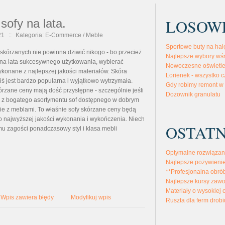
LOSOW
sofy na lata.
21
::
Kategoria: E-Commerce / Meble
Sportowe buty na hal
skórzanych nie powinna dziwić nikogo - bo przecież
Najlepsze wybory wś
 na lata sukcesywnego użytkowania, wybierać
Nowoczesne oświetle
onane z najlepszej jakości materiałów. Skóra
Lorienek - wszystko 
iś jest bardzo popularna i wyjątkowo wytrzymała.
Gdy robimy remont w
órzane ceny mają dość przystępne - szczególnie jeśli
Dozownik granulatu
 z bogatego asortymentu sof dostępnego w dobrym
ie z meblami. To właśnie sofy skórzane ceny będą
 najwyższej jakości wykonania i wykończenia. Niech
OSTATN
u zagości ponadczasowy styl i klasa mebli
Optymalne rozwiązan
Najlepsze pożywienie
**Profesjonalna obró
Najlepsze kursy zaw
Materiały o wysokiej 
Wpis zawiera błędy
Modyfikuj wpis
Ruszta dla ferm drobi