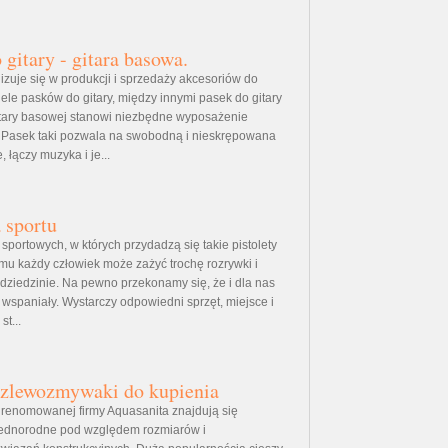
 gitary - gitara basowa.
lizuje się w produkcji i sprzedaży akcesoriów do
iele pasków do gitary, między innymi pasek do gitary
itary basowej stanowi niezbędne wyposażenie
. Pasek taki pozwala na swobodną i nieskrępowana
, łączy muzyka i je...
a sportu
 sportowych, w których przydadzą się takie pistolety
emu każdy człowiek może zażyć trochę rozrywki i
 dziedzinie. Na pewno przekonamy się, że i dla nas
 wspaniały. Wystarczy odpowiedni sprzęt, miejsce i
t...
zlewozmywaki do kupienia
e renomowanej firmy Aquasanita znajdują się
ednorodne pod względem rozmiarów i