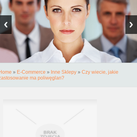
Home
»
E-Commerce
»
Inne Sklepy
»
Czy wiecie, jakie
zastosowanie ma poliwęglan?