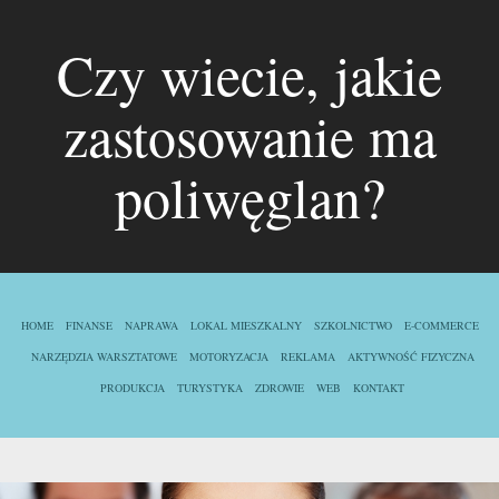
Czy wiecie, jakie
zastosowanie ma
poliwęglan?
HOME
FINANSE
NAPRAWA
LOKAL MIESZKALNY
SZKOLNICTWO
E-COMMERCE
NARZĘDZIA WARSZTATOWE
MOTORYZACJA
REKLAMA
AKTYWNOŚĆ FIZYCZNA
PRODUKCJA
TURYSTYKA
ZDROWIE
WEB
KONTAKT