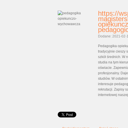
https://ws
magisters
opiekunc
pedagogi
Dodane: 2021-02-
Pedagogika opieku
tradycyjnie ciesz
szkół średnich. W 
studia na tym kier
oświacie. Zapewni
profesjonalny. Da
studiów. W ostatnim
interesuje pedago
rekrutacji. Zapisy
internetowej naszej