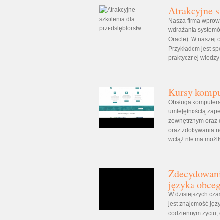
Atrakcyjne s
Nasza firma wprow
wdrażania systemów
Oracle). W naszej 
Przykładem jest sp
praktycznej wiedzy 
Kursy kompu
Obsługa komputera
umiejętnością zape
zewnętrznym oraz d
oraz zdobywania no
wciąż nie ma możli
Zdecydowani
języka obce
W dzisiejszych cza
jest znajomość jęz
codziennym życiu, 