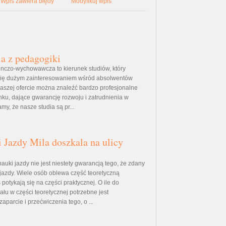
Wpis zawiera błędy
Modyfikuj wpis
ia z pedagogiki
nczo-wychowawcza to kierunek studiów, który
y się dużym zainteresowaniem wśród absolwentów
naszej ofercie można znaleźć bardzo profesjonalne
unku, dające gwarancję rozwoju i zatrudnienia w
y, że nasze studia są pr...
 Jazdy Mila doszkala na ulicy
auki jazdy nie jest niestety gwarancją tego, że zdany
azdy. Wiele osób oblewa część teoretyczną
potykają się na części praktycznej. O ile do
łu w części teoretycznej potrzebne jest
parcie i przećwiczenia tego, o ...