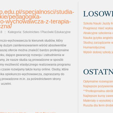
LOSOW
p.edu.pl/specjalnosci/studia-
kie/pedagogika-
zo-wychowawcza-z-terapia-
Szkoła Nauki Jazdy M
czna/
Pragniesz mieć wyks
18
::
Kategoria: Szkolnictwo / Placówki Edukacyjne
Atrakcyjne szkolenia 
Nauka języka angiels
nczo-wychowawcza to kierunek studiów, który
Studiuj zarządzanie 
y się dużym zainteresowaniem wśród absolwentów
Humanistycznej
naszej ofercie można znaleźć bardzo profesjonalne
Wybór dobrej szkoły
unku, dające gwarancję rozwoju i zatrudnienia w
amy, że nasze studia są prowadzone w sposób
jemy możliwość elastycznego realizowania programu
OSTATN
 czasie rozwijamy także kursy online. Osoby, które
gika opiekunczo-wychowawcza, zapraszamy do
 są prowadzone m.in. za pośrednictwem strony
Optymalne rozwiązan
 uczelni.
Najlepsze pożywienie
**Profesjonalna obró
Najlepsze kursy zaw
Materiały o wysokiej 
Ruszta dla ferm drobi