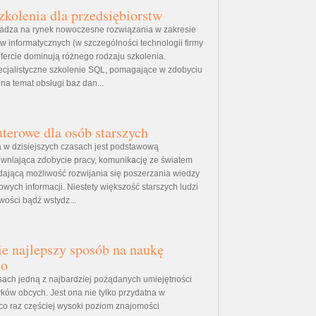
zkolenia dla przedsiębiorstw
adza na rynek nowoczesne rozwiązania w zakresie
 informatycznych (w szczególności technologii firmy
ofercie dominują różnego rodzaju szkolenia.
ecjalistyczne szkolenie SQL, pomagające w zdobyciu
na temat obsługi baz dan...
terowe dla osób starszych
 w dzisiejszych czasach jest podstawową
wniająca zdobycie pracy, komunikację ze światem
ającą możliwość rozwijania się poszerzania wiedzy
wych informacji. Niestety większość starszych ludzi
wości bądź wstydz...
e najlepszy sposób na naukę
go
sach jedną z najbardziej pożądanych umiejętności
yków obcych. Jest ona nie tylko przydatna w
co raz częściej wysoki poziom znajomości