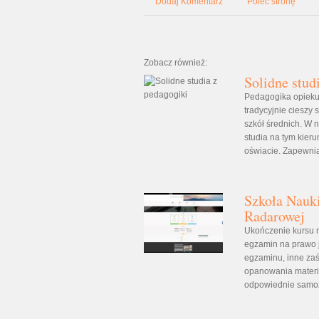
Dodaj Komentarz
Poleć stronę
Zobacz również:
Solidne stud
Pedagogika opieku
tradycyjnie ciesz
szkół średnich. W 
studia na tym kier
oświacie. Zapewniam
Szkoła Nauki
Radarowej
Ukończenie kursu n
egzamin na prawo j
egzaminu, inne zaś 
opanowania materia
odpowiednie samoza