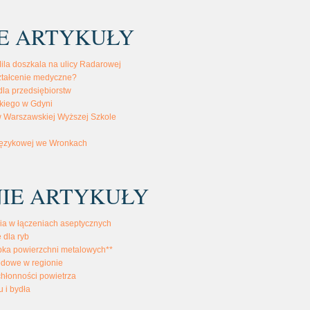
E ARTYKUŁY
ila doszkala na ulicy Radarowej
ztałcenie medyczne?
dla przedsiębiorstw
kiego w Gdyni
w Warszawskiej Wyższej Szkole
 językowej we Wronkach
IE ARTYKUŁY
ia w łączeniach aseptycznych
 dla ryb
bka powierzchni metalowych**
odowe w regionie
chłonności powietrza
u i bydła