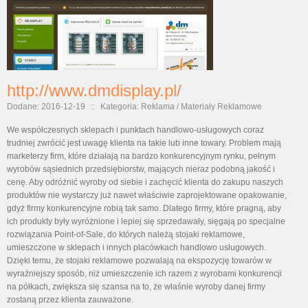
http://www.dmdisplay.pl/
Dodane: 2016-12-19
::
Kategoria: Reklama / Materiały Reklamowe
We współczesnych sklepach i punktach handlowo-usługowych coraz
trudniej zwrócić jest uwagę klienta na takie lub inne towary. Problem mają
marketerzy firm, które działają na bardzo konkurencyjnym rynku, pełnym
wyrobów sąsiednich przedsiębiorstw, mających nieraz podobną jakość i
cenę. Aby odróżnić wyroby od siebie i zachęcić klienta do zakupu naszych
produktów nie wystarczy już nawet właściwie zaprojektowane opakowanie,
gdyż firmy konkurencyjne robią tak samo. Dlatego firmy, które pragną, aby
ich produkty były wyróżnione i lepiej się sprzedawały, sięgają po specjalne
rozwiązania Point-of-Sale, do których należą stojaki reklamowe,
umieszczone w sklepach i innych placówkach handlowo usługowych.
Dzięki temu, że stojaki reklamowe pozwalają na ekspozycję towarów w
wyraźniejszy sposób, niż umieszczenie ich razem z wyrobami konkurencji
na półkach, zwiększa się szansa na to, że właśnie wyroby danej firmy
zostaną przez klienta zauważone.