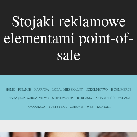
Stojaki reklamowe
elementami point-of-
sale
HOME
FINANSE
NAPRAWA
LOKAL MIESZKALNY
SZKOLNICTWO
E-COMMERCE
NARZĘDZIA WARSZTATOWE
MOTORYZACJA
REKLAMA
AKTYWNOŚĆ FIZYCZNA
PRODUKCJA
TURYSTYKA
ZDROWIE
WEB
KONTAKT