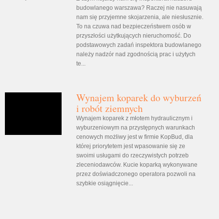
budowlanego warszawa? Raczej nie nasuwają
nam się przyjemne skojarzenia, ale niesłusznie.
To na czuwa nad bezpieczeństwem osób w
przyszłości użytkujących nieruchomość. Do
podstawowych zadań inspektora budowlanego
należy nadzór nad zgodnością prac i użytych
te...
Wynajem koparek do wyburzeń
i robót ziemnych
Wynajem koparek z młotem hydraulicznym i
wyburzeniowym na przystępnych warunkach
cenowych możliwy jest w firmie KopBud, dla
której priorytetem jest wpasowanie się ze
swoimi usługami do rzeczywistych potrzeb
zleceniodawców. Kucie koparką wykonywane
przez doświadczonego operatora pozwoli na
szybkie osiągnięcie...