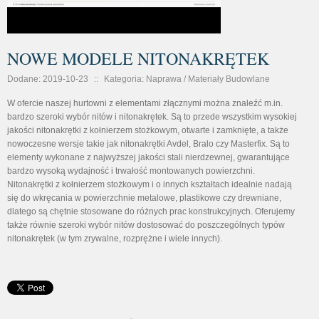
NOWE MODELE NITONAKRĘTEK
Dodane: 2019-10-23
::
Kategoria: Naprawa / Materiały Budowlane
W ofercie naszej hurtowni z elementami złącznymi można znaleźć m.in.
bardzo szeroki wybór nitów i nitonakrętek. Są to przede wszystkim wysokiej
jakości nitonakrętki z kołnierzem stożkowym, otwarte i zamknięte, a także
nowoczesne wersje takie jak nitonakrętki Avdel, Bralo czy Masterfix. Są to
elementy wykonane z najwyższej jakości stali nierdzewnej, gwarantujące
bardzo wysoką wydajność i trwałość montowanych powierzchni.
Nitonakrętki z kołnierzem stożkowym i o innych kształtach idealnie nadają
się do wkręcania w powierzchnie metalowe, plastikowe czy drewniane,
dlatego są chętnie stosowane do różnych prac konstrukcyjnych. Oferujemy
także równie szeroki wybór nitów dostosować do poszczególnych typów
nitonakrętek (w tym zrywalne, rozprężne i wiele innych).