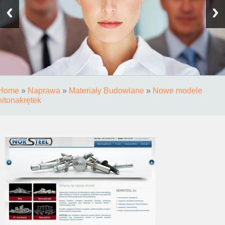
Home
»
Naprawa
»
Materiały Budowlane
»
Nowe modele
nitonakrętek