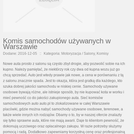
Komis samochodów używanych w
Warszawie
Dodane: 2016-12-05
::
Kategoria: Motoryzacja / Salony, Komisy
Nowe auta prosto z salonu są często zbyt drogie, aby pozwolić sobie na ich
kupno. Należy pamiętać, że niektórzy rok czy dwa od kupna wozu już go
chcą sprzedać. Auto jest wtedy prawie jak nowe, a cena w porównaniu z tą
z salonu znacznie spada. Jest to okazja, która jest gratką dla każdego, kto
szuka dobrej jakości samochodu w niskiej cenie. Samochody używane
osobowe bywają różne, ale istnieje sposób, by nie kupować kota w worku i
mieć pewność co do jakości zakupionego auta. Sieć komisów
samochodowych auto auto.pl to zlokalizowane w całej Warszawie
placówki, gdzie można nabyć samochody używane osobowe, terenowe, a
także wiele innych ich rodzajów. Dbamy o to, by w naszej ofercie znalazły
się tylko sprawne auta, które nie mają awarii. Daje to klientom pewność, że
dokonują uczciwego oraz opłacalnego zakupu. W razie potrzeby służymy
pomocą i radą. Dodatkowo zapewniamy korzystną cenę oraz profesjonalną