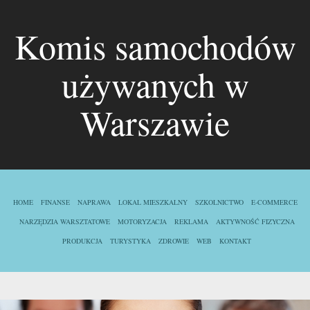
Komis samochodów
używanych w
Warszawie
HOME
FINANSE
NAPRAWA
LOKAL MIESZKALNY
SZKOLNICTWO
E-COMMERCE
NARZĘDZIA WARSZTATOWE
MOTORYZACJA
REKLAMA
AKTYWNOŚĆ FIZYCZNA
PRODUKCJA
TURYSTYKA
ZDROWIE
WEB
KONTAKT