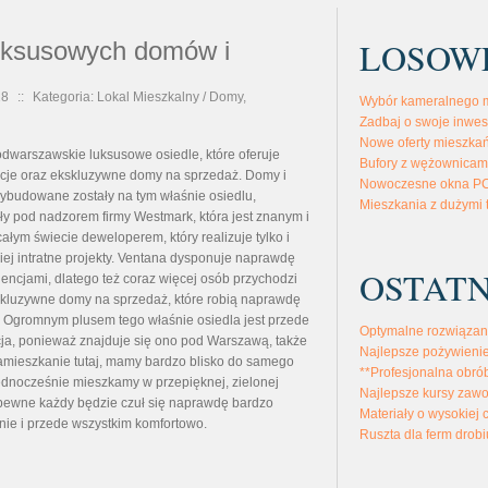
LOSOW
luksusowych domów i
i
28
::
Kategoria: Lokal Mieszkalny / Domy,
Wybór kameralnego m
Zadbaj o swoje inwes
Nowe oferty mieszka
dwarszawskie luksusowe osiedle, które oferuje
Bufory z wężownicam
cje oraz ekskluzywne domy na sprzedaż. Domy i
Nowoczesne okna PC
wybudowane zostały na tym właśnie osiedlu,
Mieszkania z dużymi
 pod nadzorem firmy Westmark, która jest znanym i
ym świecie deweloperem, który realizuje tylko i
iej intratne projekty. Ventana dysponuje naprawdę
OSTATN
encjami, dlatego też coraz więcej osób przychodzi
ekskluzywne domy na sprzedaż, które robią naprawdę
 Ogromnym plusem tego właśnie osiedla jest przede
Optymalne rozwiązan
cja, ponieważ znajduje się ono pod Warszawą, także
Najlepsze pożywienie
amieszkanie tutaj, mamy bardzo blisko do samego
**Profesjonalna obró
 jednocześnie mieszkamy w przepięknej, zielonej
Najlepsze kursy zaw
zapewne każdy będzie czuł się naprawdę bardzo
Materiały o wysokiej 
ie i przede wszystkim komfortowo.
Ruszta dla ferm drobi