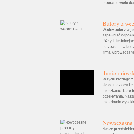
programu wielu de
Bufory z wę
Wodny bufor z wężo
zapewniać odpowie
różnych instalacja
ogrzewania w budy
firma wprowadza te
Tanie mieszk
W życiu każdego z
się od rodziców i c
mieszkanie, które b
oczekiwania. Nasza 
mieszkania wysokiej
Nowoczesne 
Nasze przedsiębior