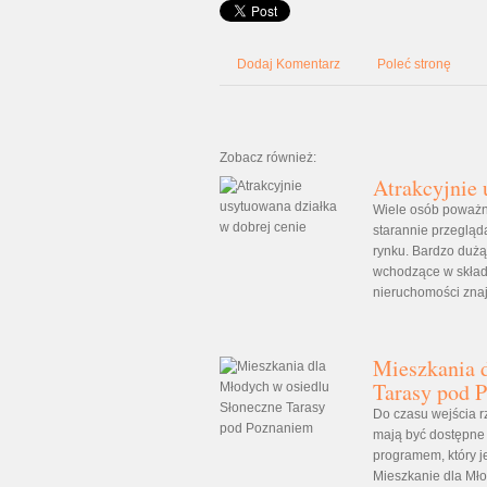
Dodaj Komentarz
Poleć stronę
Zobacz również:
Atrakcyjnie 
Wiele osób poważ
starannie przegląd
rynku. Bardzo dużą
wchodzące w skład
nieruchomości znajd
Mieszkania 
Tarasy pod 
Do czasu wejścia 
mają być dostępne 
programem, który j
Mieszkanie dla Mło