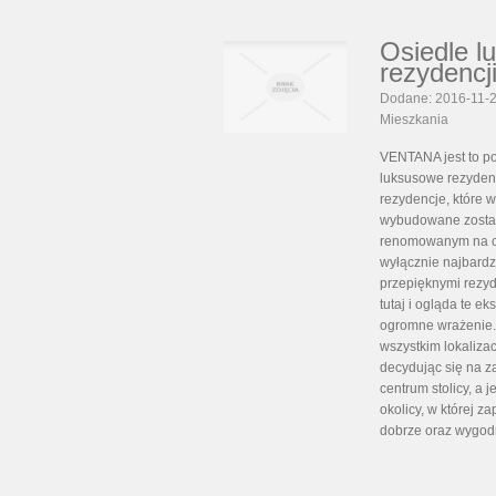
Osiedle 
rezydencj
Dodane: 2016-11-
Mieszkania
VENTANA jest to po
luksusowe rezyden
rezydencje, które 
wybudowane zostały
renomowanym na cał
wyłącznie najbardz
przepięknymi rezyd
tutaj i ogląda te 
ogromne wrażenie.
wszystkim lokaliza
decydując się na z
centrum stolicy, a
okolicy, w której 
dobrze oraz wygodn