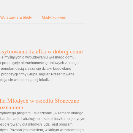
Wpis zawiera błędy
Modyfikuj wpis
usytuowana działka w dobrej cenie
nie myślących o wybudowaniu własnego domu,
a propozycje nieruchomości gruntowych z całego
 popularnością cieszą się działki budowlane
 propozycji firmy Grupa Jaguar. Prezentowane
ują się w interesującej lokaliza...
dla Młodych w osiedlu Słoneczne
Poznaniem
rządowego programu Mieszkanie , w ramach którego
bardzo tanie i atrakcyjne lokale mieszkalne, jedynym
est oferowany dla młodych ludzi, jest program
dych. Poznań jest miastem, w którym w ramach tego