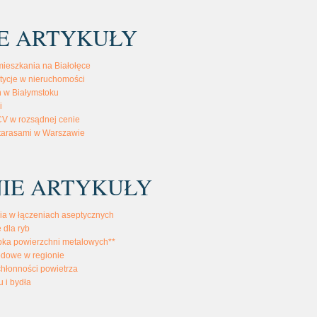
E ARTYKUŁY
ieszkania na Białołęce
tycje w nieruchomości
ń w Białymstoku
i
V w rozsądnej cenie
 tarasami w Warszawie
IE ARTYKUŁY
ia w łączeniach aseptycznych
 dla ryb
bka powierzchni metalowych**
odowe w regionie
chłonności powietrza
u i bydła