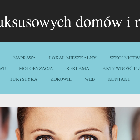
luksusowych domów i r
E
NAPRAWA
LOKAL MIESZKALNY
SZKOLNICTW
WE
MOTORYZACJA
REKLAMA
AKTYWNOŚĆ FI
TURYSTYKA
ZDROWIE
WEB
KONTAKT