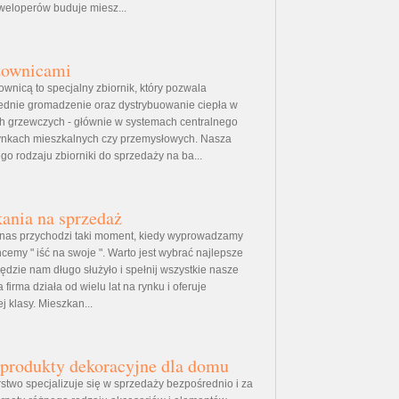
weloperów buduje miesz...
żownicami
wnicą to specjalny zbiornik, który pozwala
dnie gromadzenie oraz dystrybuowanie ciepła w
ch grzewczych - głównie w systemach centralnego
nkach mieszkalnych czy przemysłowych. Nasza
go rodzaju zbiorniki do sprzedaży na ba...
ania na sprzedaż
 nas przychodzi taki moment, kiedy wyprowadzamy
hcemy " iść na swoje ". Warto jest wybrać najlepsze
ędzie nam długo służyło i spełnij wszystkie nasze
firma działa od wielu lat na rynku i oferuje
 klasy. Mieszkan...
produkty dekoracyjne dla domu
stwo specjalizuje się w sprzedaży bezpośrednio i za