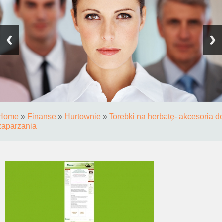
Home
»
Finanse
»
Hurtownie
»
Torebki na herbatę- akcesoria d
zaparzania