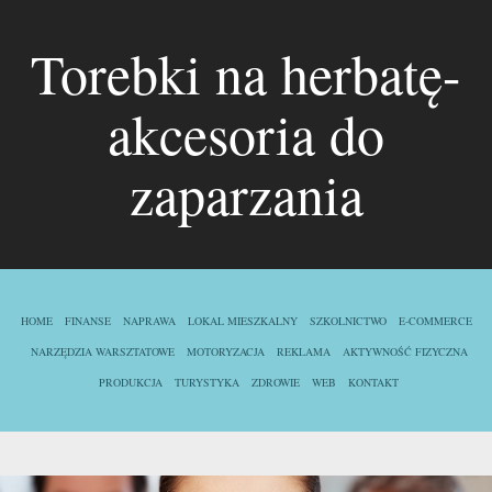
Torebki na herbatę-
akcesoria do
zaparzania
HOME
FINANSE
NAPRAWA
LOKAL MIESZKALNY
SZKOLNICTWO
E-COMMERCE
NARZĘDZIA WARSZTATOWE
MOTORYZACJA
REKLAMA
AKTYWNOŚĆ FIZYCZNA
PRODUKCJA
TURYSTYKA
ZDROWIE
WEB
KONTAKT