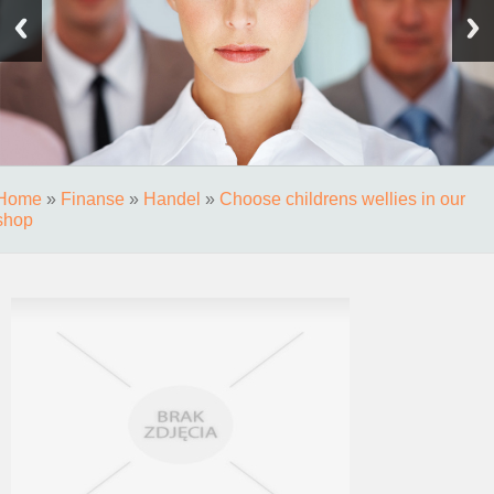
Home
»
Finanse
»
Handel
»
Choose childrens wellies in our
shop