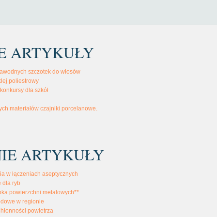
E ARTYKUŁY
ezawodnych szczotek do włosów
lej poliestrowy
 konkursy dla szkół
ch materiałów czajniki porcelanowe.
IE ARTYKUŁY
ia w łączeniach aseptycznych
 dla ryb
bka powierzchni metalowych**
odowe w regionie
chłonności powietrza