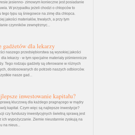
esie jesienno- zimowym konieczne jest posiadanie
ia. W przypadku jeżeli chodzi o chłopców to
u tego typu są śniegowce na zimę dla chłopca.
j jakości materiałów, trwałych, a przy tym
łanie czynników zewnętrznyc...
 gadżetów dla lekarzy
ści naszego przedsiębiorstwa są wysokiej jakości
dla lekarzy - w tym specjalne materiały piśmiennicze
ży. Tego rodzaju gadżety są oferowane w różnych
nych, dostosowanych do potrzeb naszych odbiorców.
ystkie nasze gad...
jlepsze inwestowanie kapitału?
 sprawą kluczową dla każdego pragnącego w mądry
wój kapitał. Czym więc są najlepsze inwestycje?
acji czy funduszy inwestycyjnych świetną sprawą jest
z ich wypożyczanie. Ziemie nieustannie zyskują na
u na nieus...