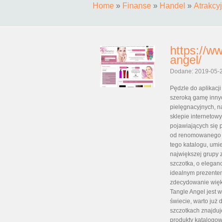
Home
»
Finanse
»
Handel
»
Atrakcy
https://w
angel/
Dodane: 2019-05-
Pędzle do aplikacj
szeroką gamę inny
pielęgnacyjnych, 
sklepie internetow
pojawiających się 
od renomowanego z
tego katalogu, umi
największej grupy 
szczotka, o eleganc
idealnym prezentem
zdecydowanie więk
Tangle Angel jest 
świecie, warto już 
szczotkach znajduj
produkty katalogow