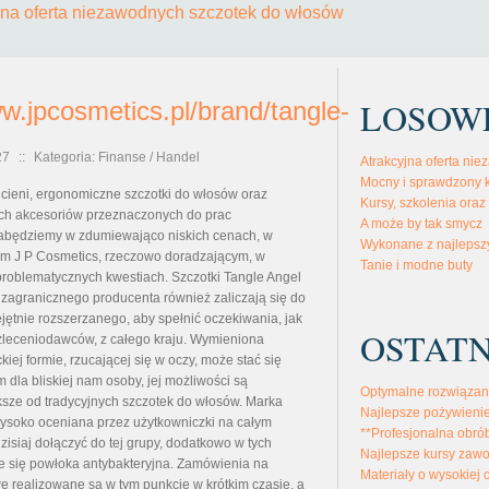
jna oferta niezawodnych szczotek do włosów
LOSOW
ww.jpcosmetics.pl/brand/tangle-
27
::
Kategoria: Finanse / Handel
Atrakcyjna oferta ni
Mocny i sprawdzony k
i cieni, ergonomiczne szczotki do włosów oraz
Kursy, szkolenia oraz
ch akcesoriów przeznaczonych do prac
A może by tak smycz
nabędziemy w zdumiewająco niskich cenach, w
Wykonane z najlepszy
ym J P Cosmetics, rzeczowo doradzającym, w
Tanie i modne buty
problematycznych kwestiach. Szczotki Tangle Angel
agranicznego producenta również zaliczają się do
ejętnie rozszerzanego, aby spełnić oczekiwania, jak
OSTATN
zleceniodawców, z całego kraju. Wymieniona
kiej formie, rzucającej się w oczy, może stać się
 dla bliskiej nam osoby, jej możliwości są
Optymalne rozwiązan
sze od tradycyjnych szczotek do włosów. Marka
Najlepsze pożywienie
wysoko oceniana przez użytkowniczki na całym
**Profesjonalna obró
dzisiaj dołączyć do tej grupy, dodatkowo w tych
Najlepsze kursy zaw
e się powłoka antybakteryjna. Zamówienia na
Materiały o wysokiej 
e realizowane są w tym punkcie w krótkim czasie, a