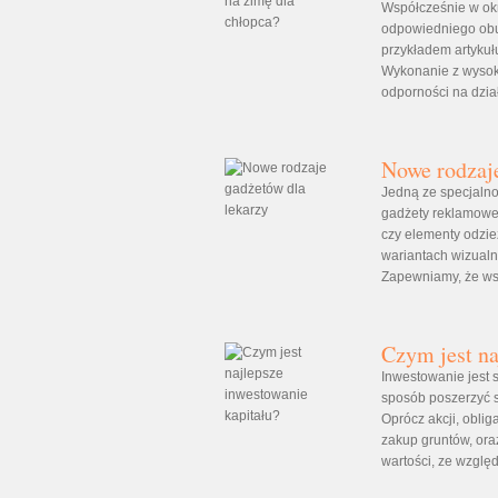
Współcześnie w okr
odpowiedniego obuw
przykładem artykuł
Wykonanie z wysokie
odporności na dzia
Nowe rodzaje
Jedną ze specjalno
gadżety reklamowe 
czy elementy odzie
wariantach wizual
Zapewniamy, że wsz
Czym jest na
Inwestowanie jest
sposób poszerzyć s
Oprócz akcji, oblig
zakup gruntów, ora
wartości, ze względ