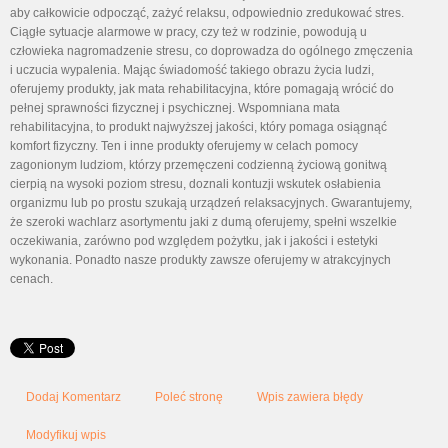
aby całkowicie odpocząć, zażyć relaksu, odpowiednio zredukować stres.
Ciągłe sytuacje alarmowe w pracy, czy też w rodzinie, powodują u
człowieka nagromadzenie stresu, co doprowadza do ogólnego zmęczenia
i uczucia wypalenia. Mając świadomość takiego obrazu życia ludzi,
oferujemy produkty, jak mata rehabilitacyjna, które pomagają wrócić do
pełnej sprawności fizycznej i psychicznej. Wspomniana mata
rehabilitacyjna, to produkt najwyższej jakości, który pomaga osiągnąć
komfort fizyczny. Ten i inne produkty oferujemy w celach pomocy
zagonionym ludziom, którzy przemęczeni codzienną życiową gonitwą
cierpią na wysoki poziom stresu, doznali kontuzji wskutek osłabienia
organizmu lub po prostu szukają urządzeń relaksacyjnych. Gwarantujemy,
że szeroki wachlarz asortymentu jaki z dumą oferujemy, spełni wszelkie
oczekiwania, zarówno pod względem pożytku, jak i jakości i estetyki
wykonania. Ponadto nasze produkty zawsze oferujemy w atrakcyjnych
cenach.
Dodaj Komentarz
Poleć stronę
Wpis zawiera błędy
Modyfikuj wpis