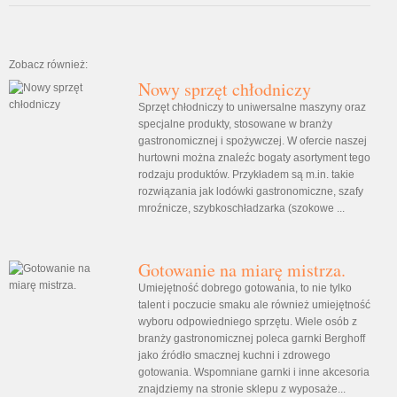
Zobacz również:
Nowy sprzęt chłodniczy
Sprzęt chłodniczy to uniwersalne maszyny oraz
specjalne produkty, stosowane w branży
gastronomicznej i spożywczej. W ofercie naszej
hurtowni można znaleźc bogaty asortyment tego
rodzaju produktów. Przykładem są m.in. takie
rozwiązania jak lodówki gastronomiczne, szafy
mroźnicze, szybkoschładzarka (szokowe ...
Gotowanie na miarę mistrza.
Umiejętność dobrego gotowania, to nie tylko
talent i poczucie smaku ale również umiejętność
wyboru odpowiedniego sprzętu. Wiele osób z
branży gastronomicznej poleca garnki Berghoff
jako źródło smacznej kuchni i zdrowego
gotowania. Wspomniane garnki i inne akcesoria
znajdziemy na stronie sklepu z wyposaże...