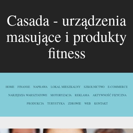
Casada - urządzenia
masujące i produkty
fitness
HOME
FINANSE
NAPRAWA
LOKAL MIESZKALNY
SZKOLNICTWO
E-COMMERCE
NARZĘDZIA WARSZTATOWE
MOTORYZACJA
REKLAMA
AKTYWNOŚĆ FIZYCZNA
PRODUKCJA
TURYSTYKA
ZDROWIE
WEB
KONTAKT