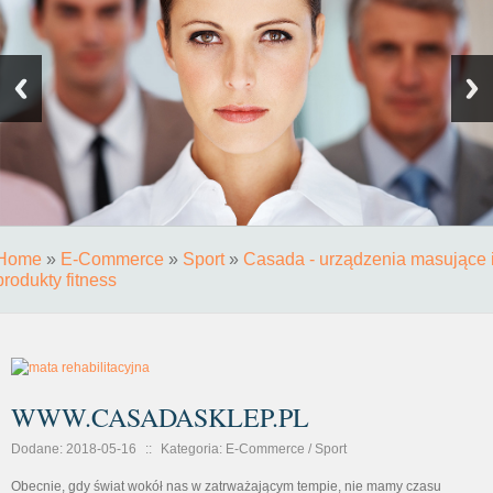
Home
»
E-Commerce
»
Sport
»
Casada - urządzenia masujące 
produkty fitness
WWW.CASADASKLEP.PL
Dodane: 2018-05-16
::
Kategoria: E-Commerce / Sport
Obecnie, gdy świat wokół nas w zatrważającym tempie, nie mamy czasu