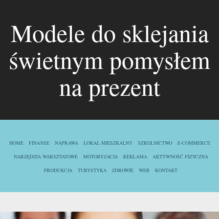
Modele do sklejania
świetnym pomysłem
na prezent
HOME
FINANSE
NAPRAWA
LOKAL MIESZKALNY
SZKOLNICTWO
E-COMMERCE
NARZĘDZIA WARSZTATOWE
MOTORYZACJA
REKLAMA
AKTYWNOŚĆ FIZYCZNA
PRODUKCJA
TURYSTYKA
ZDROWIE
WEB
KONTAKT