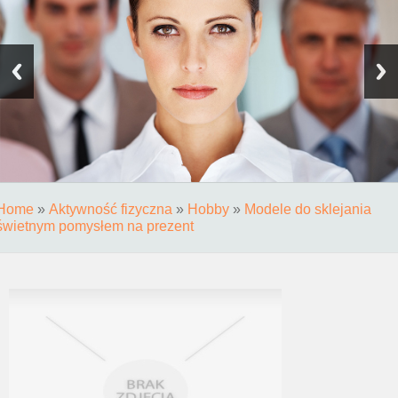
Home
»
Aktywność fizyczna
»
Hobby
»
Modele do sklejania
świetnym pomysłem na prezent